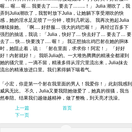
喔… 喔… 喔… 我要去了….. 要去了……..！」 Julia 潮吹了，我
弄到Julia潮吹了，我暂时放下Julia，让她躺下享受潮吹的快
感，她的淫水足足喷了一分钟，喷到几呎远。 我再次抱起Julia
继续操她。 「啊…. 好舒服… 强大的鸡巴喔！」 再经过百多下
强烈的抽送，我说：「Julia，快好了… 快去好了… 要去了… 要
去了… 快… 快要洩了…. 喔！」 我正想抽出鸡巴射在她的胴体
时，她阻止着，说： 「射在里面，求求你！阿宏！」 「好好
好！内射就好！」 我听Julia的。一大堆热腾腾的精液全都灌到
她的骚穴里，一滴不留，精液多得从淫穴里流出来，Julia抹去
流出的精液放进口里。我们累得躺下喘着气。
「小宏，你是第一个射在我里面的男人！我爱你！」此刻我感到
威风无比。 不久，Julia又要我陪她做爱了，她真的很骚，我当
然奉陪。结果我们越做越精神，做了整晚，到天亮才洗澡。
上一篇
首页
下一页