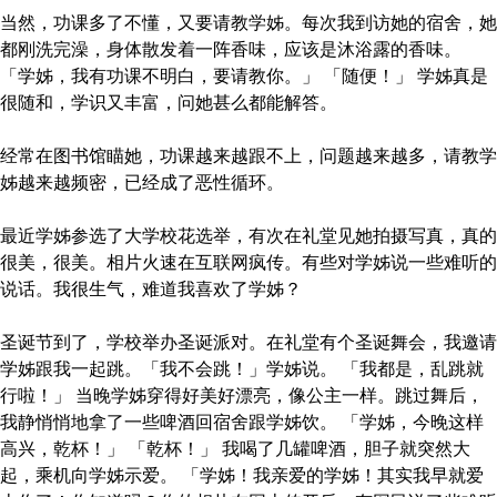
当然，功课多了不懂，又要请教学姊。每次我到访她的宿舍，她
都刚洗完澡，身体散发着一阵香味，应该是沐浴露的香味。
「学姊，我有功课不明白，要请教你。」 「随便！」 学姊真是
很随和，学识又丰富，问她甚么都能解答。
经常在图书馆瞄她，功课越来越跟不上，问题越来越多，请教学
姊越来越频密，已经成了恶性循环。
最近学姊参选了大学校花选举，有次在礼堂见她拍摄写真，真的
很美，很美。相片火速在互联网疯传。有些对学姊说一些难听的
说话。我很生气，难道我喜欢了学姊？
圣诞节到了，学校举办圣诞派对。在礼堂有个圣诞舞会，我邀请
学姊跟我一起跳。「我不会跳！」学姊说。 「我都是，乱跳就
行啦！」 当晚学姊穿得好美好漂亮，像公主一样。跳过舞后，
我静悄悄地拿了一些啤酒回宿舍跟学姊饮。 「学姊，今晚这样
高兴，乾杯！」 「乾杯！」 我喝了几罐啤酒，胆子就突然大
起，乘机向学姊示爱。 「学姊！我亲爱的学姊！其实我早就爱