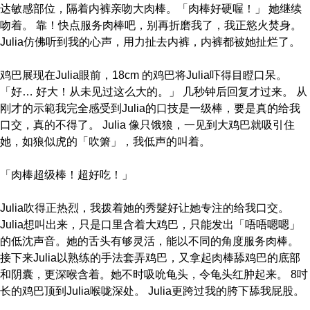
达敏感部位，隔着内裤亲吻大肉棒。「肉棒好硬喔！」 她继续
吻着。 靠！快点服务肉棒吧，别再折磨我了，我正慾火焚身。
Julia仿佛听到我的心声，用力扯去内裤，内裤都被她扯烂了。
鸡巴展现在Julia眼前，18cm 的鸡巴将Julia吓得目瞪口呆。
「好… 好大！从未见过这么大的。」 几秒钟后回复才过来。 从
刚才的示範我完全感受到Julia的口技是一级棒，要是真的给我
口交，真的不得了。 Julia 像只饿狼，一见到大鸡巴就吸引住
她，如狼似虎的「吹箫」，我低声的叫着。
「肉棒超级棒！超好吃！」
Julia吹得正热烈，我拨着她的秀髮好让她专注的给我口交。
Julia想叫出来，只是口里含着大鸡巴，只能发出「唔唔嗯嗯」
的低沈声音。她的舌头有够灵活，能以不同的角度服务肉棒。
接下来Julia以熟练的手法套弄鸡巴，又拿起肉棒舔鸡巴的底部
和阴囊，更深喉含着。她不时吸吮龟头，令龟头红肿起来。 8吋
长的鸡巴顶到Julia喉咙深处。 Julia更跨过我的胯下舔我屁股。