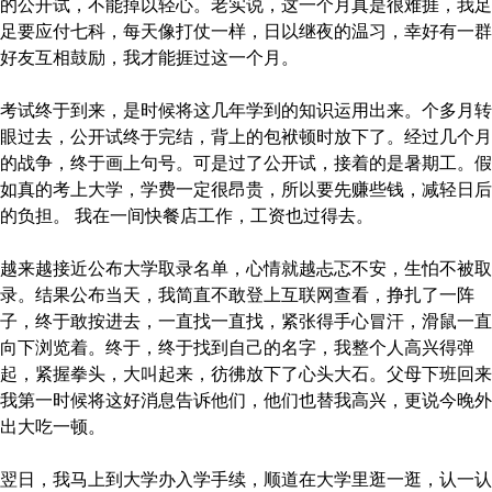
的公开试，不能掉以轻心。老实说，这一个月真是很难捱，我足
足要应付七科，每天像打仗一样，日以继夜的温习，幸好有一群
好友互相鼓励，我才能捱过这一个月。
考试终于到来，是时候将这几年学到的知识运用出来。个多月转
眼过去，公开试终于完结，背上的包袱顿时放下了。经过几个月
的战争，终于画上句号。可是过了公开试，接着的是暑期工。假
如真的考上大学，学费一定很昂贵，所以要先赚些钱，减轻日后
的负担。 我在一间快餐店工作，工资也过得去。
越来越接近公布大学取录名单，心情就越忐忑不安，生怕不被取
录。结果公布当天，我简直不敢登上互联网查看，挣扎了一阵
子，终于敢按进去，一直找一直找，紧张得手心冒汗，滑鼠一直
向下浏览着。终于，终于找到自己的名字，我整个人高兴得弹
起，紧握拳头，大叫起来，彷彿放下了心头大石。父母下班回来
我第一时候将这好消息告诉他们，他们也替我高兴，更说今晚外
出大吃一顿。
翌日，我马上到大学办入学手续，顺道在大学里逛一逛，认一认