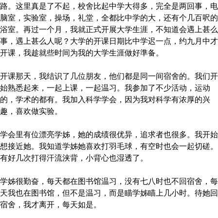
路。这里真是了不起，校舍比起中学大得多，完全是两回事，电
脑室，实验室，操场，礼堂，全都比中学的大，还有个几百呎的
浴室。再过一个月，我就正式开展大学生涯，不知道会遇上甚么
事，遇上甚么人呢？大学的开课日期比中学迟一点，约九月中才
开课，我趁就些时间为我的大学生涯做好準备。
开课那天，我结识了几位朋友，他们都是同一间宿舍的。我们开
始熟悉起来，一起上课，一起温习。我参加了不少活动，运动
的，学术的都有。我加入科学学会，因为我对科学有浓厚的兴
趣，喜欢做实验。
学会里有位漂亮学姊，她的成绩很优异，追求者也很多。我开始
想接近她。我知道学姊她喜欢打羽毛球，有空时也会一起切磋。
有好几次打得汗流浃背，小背心也湿透了。
学姊很勤奋，每天都在图书馆温习，没有七八时也不回宿舍，每
天我也在图书馆，但不是温习，而是瞄学姊瞄上几小时。待她回
宿舍，我才离开，每天如是。