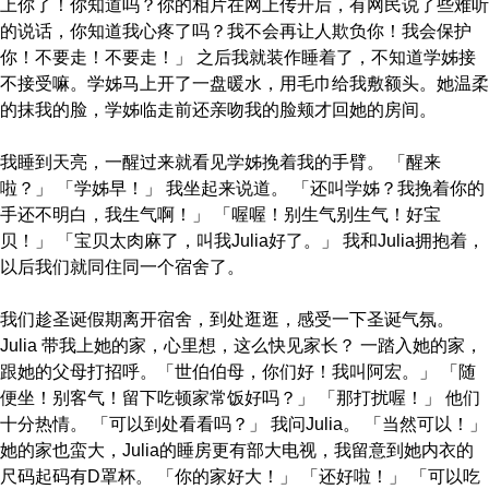
上你了！你知道吗？你的相片在网上传开后，有网民说了些难听
的说话，你知道我心疼了吗？我不会再让人欺负你！我会保护
你！不要走！不要走！」 之后我就装作睡着了，不知道学姊接
不接受嘛。学姊马上开了一盘暖水，用毛巾给我敷额头。她温柔
的抹我的脸，学姊临走前还亲吻我的脸颊才回她的房间。
我睡到天亮，一醒过来就看见学姊挽着我的手臂。 「醒来
啦？」 「学姊早！」 我坐起来说道。 「还叫学姊？我挽着你的
手还不明白，我生气啊！」 「喔喔！别生气别生气！好宝
贝！」 「宝贝太肉麻了，叫我Julia好了。」 我和Julia拥抱着，
以后我们就同住同一个宿舍了。
我们趁圣诞假期离开宿舍，到处逛逛，感受一下圣诞气氛。
Julia 带我上她的家，心里想，这么快见家长？ 一踏入她的家，
跟她的父母打招呼。「世伯伯母，你们好！我叫阿宏。」 「随
便坐！别客气！留下吃顿家常饭好吗？」 「那打扰喔！」 他们
十分热情。 「可以到处看看吗？」 我问Julia。 「当然可以！」
她的家也蛮大，Julia的睡房更有部大电视，我留意到她内衣的
尺码起码有D罩杯。 「你的家好大！」 「还好啦！」 「可以吃