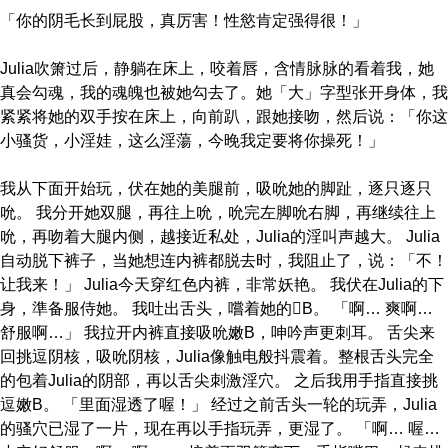
「你的阴毛长到屁股，真厉害！性慾肯定强得很！」
Julia吹箫过后，静躺在床上，咬着唇，含情脉脉的看着我，她
真会勾魂，我的魂魄也被她勾去了。她「大」字型张开身体，我
紧紧将她的双手按在床上，向前趴，跟她接吻，然后说：「你这
小骚货，小淫娃，这么淫蕩，今晚我定要将你操死！」
我从下面开始玩，伏在她的美腿前，吸吮她的脚趾，逐只逐只
吮。 我分开她双腿，再往上吮，吮完左脚吮右脚，再继续往上
吮，再吻着大腿内侧，越接近私处，Julia的淫叫声越大。 Julia
自动脱下裤子，当她想连内裤都脱去时，我阻止了，说：「不！
让我来！」 Julia今天穿红色内裤，非常妖艳。 我伏在Julia的下
身，準备服侍她。 我吐出舌头，嚐着她的B。 「啊… 爽啊…
舒服啊…」 我拉开内裤直接吸吮嫩B，呻吟声更刺耳。 舌尖来
回挑逗阴核，吸吮阴核，Julia像触电般抖震着。整根舌头完全
的包着Julia的阴部，再以舌尖刺激淫穴。 之后我用手指直接挑
逗嫩B。 「里面湿透了喔！」 经过之前舌头一轮的玩弄，Julia
的骚穴已湿了一片，现在再以手指玩弄，更湿了。 「啊… 喔…