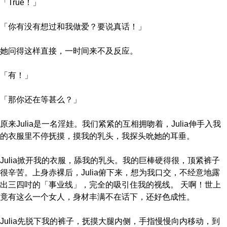
「True！」
「你有没有想过和我做爱？要说真话！」
她问得这样直接，一时间来不及反应。
「有！」
「那你还在等甚么？」
原来Julia是一名淫娃。我们紧紧的互相拥吻着，Julia伸手入我
的衣服里不停抚摸，摸我的乳头，我探头吮她的耳垂。
Julia掀开我的衣服，舔我的乳头。我的巨棒硬得很，顶紧裤子
很辛苦。上身赤裸后，Julia俯下来，想为我口交，不经意地露
出三四吋的「事业线」，完全的吸引住我的视线。 天啊！世上
竟有这么一个女人，身材丰满不在话下，还好色成性。
Julia先脱下我的裤子，抚摸大腿内侧，手指慢慢向内移动，到