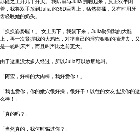
亦随之上升几十分贝。 我趴前与Julia 拥吻起来，反正双手闲
着，我将双手放到Julia 的36D巨乳上，猛然搓揉，又有时用牙
齿轻咬她的奶头。
「换换姿势喔！」 女上男下，我躺下来，Julia骑到我的大腿
上，再一次紧握我的大鸡巴，对準自己的淫穴狠狠的插进去，又
是一轮叫床声，而且叫声比之前更大。
由于这里没太多人经过，所以Julia可以放胆地叫。
「阿宏，好棒的大肉棒，我好爱你！」
「我也爱你，你的嫩穴很好操，很好干！以往的女友也没你的这
么棒！」
「真的吗？」
「当然真的，我何时骗过你？」