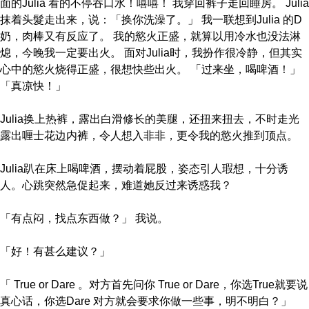
面的Julia 看的不停吞口水！嘻嘻！ 我穿回裤子走回睡房。 Julia
抹着头髮走出来，说：「换你洗澡了。」 我一联想到Julia 的D
奶，肉棒又有反应了。 我的慾火正盛，就算以用冷水也没法淋
熄，今晚我一定要出火。 面对Julia时，我扮作很冷静，但其实
心中的慾火烧得正盛，很想快些出火。 「过来坐，喝啤酒！」
「真凉快！」
Julia换上热裤，露出白滑修长的美腿，还扭来扭去，不时走光
露出喱士花边内裤，令人想入非非，更令我的慾火推到顶点。
Julia趴在床上喝啤酒，摆动着屁股，姿态引人瑕想，十分诱
人。心跳突然急促起来，难道她反过来诱惑我？
「有点闷，找点东西做？」 我说。
「好！有甚么建议？」
「 True or Dare 。对方首先问你 True or Dare，你选True就要说
真心话，你选Dare 对方就会要求你做一些事，明不明白？」