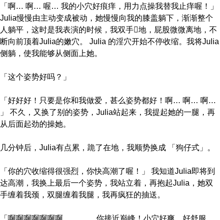
「啊… 啊… 喔… 我的小穴好痕痒，用力点操我替我止痒喔！」
Julia慢慢由主动变成被动，她慢慢向我的膝盖躺下，渐渐整个
人躺平，这时是我表演的时候，我双手地，屁股微微离地，不
断向前顶着Julia的嫩穴。 Julia 的淫穴开始不停收缩。我将Julia
侧躺，使我能够从侧面上她。
「这个姿势好吗？」
「好好好！只要是你和我做爱，甚么姿势都好！啊… 啊… 啊…
」 不久，又换了别的姿势，Julia站起来，我提起她的一腿，再
从后面起劲的操她。
几分钟后，Julia有点累，跪了在地，我顺势换成 「狗仔式」。
「你的穴收缩得很强烈，你快高潮了喔！」 我知道Julia即将到
达高潮，我换上最后一个姿势，我站立着，再抱起Julia，她双
手缠着我颈，双腿缠着我腿，我再疯狂的抽送。
「啊啊啊啊啊啊啊………….你接近巅峰！小穴好爽，好舒服…