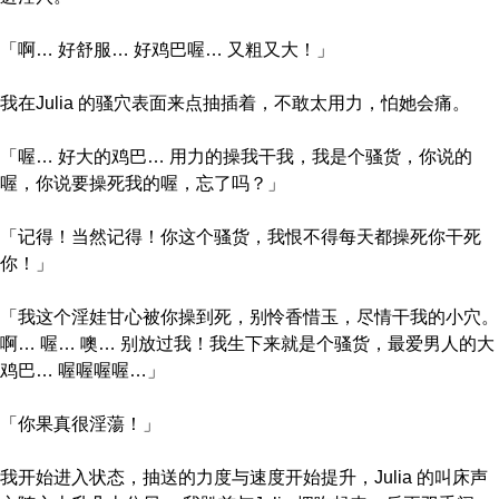
「啊… 好舒服… 好鸡巴喔… 又粗又大！」
我在Julia 的骚穴表面来点抽插着，不敢太用力，怕她会痛。
「喔… 好大的鸡巴… 用力的操我干我，我是个骚货，你说的
喔，你说要操死我的喔，忘了吗？」
「记得！当然记得！你这个骚货，我恨不得每天都操死你干死
你！」
「我这个淫娃甘心被你操到死，别怜香惜玉，尽情干我的小穴。
啊… 喔… 噢… 别放过我！我生下来就是个骚货，最爱男人的大
鸡巴… 喔喔喔喔…」
「你果真很淫蕩！」
我开始进入状态，抽送的力度与速度开始提升，Julia 的叫床声