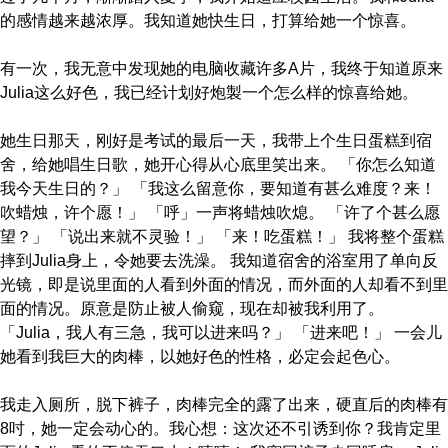
的感情越来越浓厚。我知道她快生日，打算给她一个惊喜。
有一次，我无意中发现她的电脑收藏许多A片，我终于知道原来
Julia这么好色，我已经计划好炮製一个怎么样的惊喜给她。
她生日那天，刚好是考试的最后一天，我带上个生日蛋糕到宿
舍，给她唱生日歌，她开心得从心底里笑出来。 「你怎么知道
我今天生日的？」 「我这么留意你，要知道有甚么难度？来！
吹蜡烛，许个愿！」 「呼」一声将蜡烛吹熄。 「许了个甚么愿
望？」 「说出来就不灵验！」 「来！吃蛋糕！」 我将整个蛋糕
摔到Julia身上，令她要去洗澡。 我知道宿舍的浴室用了单向反
光镜，即是说里面的人看到外面的情况，而外面的人却看不到里
面的情况。原意是防止被人偷窥，现在却被我利用了。
「Julia，我人有三急，我可以进来吗？」 「进来吧！」 一会儿
她看到我巨大的肉棒，以她好色的性格，必定会起色心。
我走入厕所，脱下裤子，肉棒完全的露了出来，硬直后的肉棒有
8吋，她一定会动心的。我心想：这次还不引诱到你？我肯定里