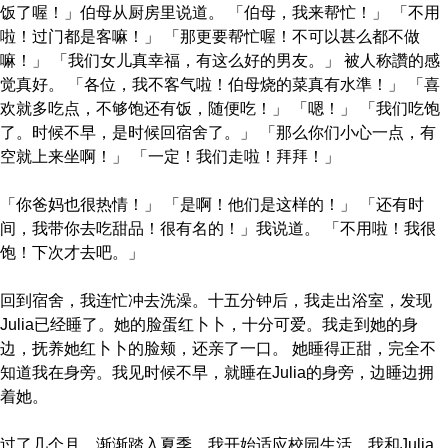
饭了喔！」伯母从厨房里说道。 「伯母，我来帮忙！」 「不用
啦！过门都是客嘛！」 「那更要帮忙喔！不可以甚么都不做
嘛！」 「我们女儿真幸福，有这么好的男友。」 被人称讚的感
觉真好。 「各位，我不客气啦！伯母烧的菜真有水準！」 「喜
欢就多吃点，不够饱还有饭，随便吃！」 「嗯！」 「我们吃饱
了。时候不早，是时候回宿舍了。」 「那么你们小心一点，有
空就上来坐啊！」 「一定！我们走啦！拜拜！」
「你爸妈也很热情！」 「是啊！他们是这样的！」 「还有时
间，我带你去吃甜品！很有名的！」我说道。 「不用啦！我很
饱！下次才去吧。」
回到宿舍，我连忙冲去洗澡。十五分钟后，我走出浴室，发现
Julia已经睡了。她的脸蛋红卜卜，十分可爱。我走到她的身
边，抚养她红卜卜的脸颊，还亲了一口。 她睡得正甜，完全不
知道我在身旁。我见时候不早，就睡在Julia的身旁，边睡边拥
着她。
过了几个月，渐渐踏入夏季，我开始适应校园生活。我和Julia