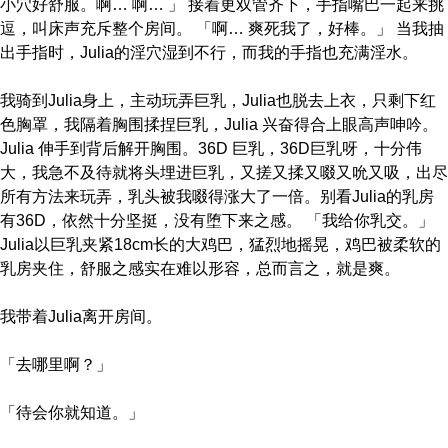
小穴好舒服。啊… 啊… 」 接着更双管齐下，手指嘴巴一起来挑
逗，叫床声充斥整个房间。 「啊… 爽死我了，好棒。」 当我抽
出手指时，Julia的淫穴湿到不行，而我的手指也充满淫水。
我骑到Julia身上，主动玩弄巨乳，Julia也脱去上衣，只剩下红
色胸罩，我隔着胸围揉捏巨乳，Julia 兴奋得合上眼高声呻吟。
Julia 伸手到背后解开胸围。36D 巨乳，36D巨乳呀，十分伟
大，我急不及待就将头埋进巨乳，又搓又揉又啜又吮又吸，出尽
所有方法来玩弄，乳头被我啜得涨大了一倍。别看Julia的乳房
有36D，依然十分坚挺，没有堕下来之感。 「我给你乳交。」
Julia以巨乳夹紧18cm长的大鸡巴，猛烈地摇晃，鸡巴被柔软的
乳房夹住，舒服之感实在难以形容，总而言之，就是爽。
我带着Julia离开房间。
「去哪里啊？」
「待会你就知道。」