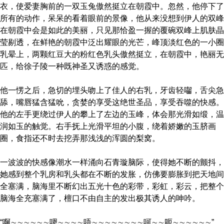
衣，使爱妻胸前的一双玉兔傲然挺立在朝霞中。忽然，他停下了
所有的动作，呆呆的看着眼前的景像，他从来没想到伊人的双峰
在朝霞中会是如此的美丽，只见那恰盈一握的覆碗双峰上肌肤晶
莹剔透，在鲜艳的朝霞中泛出耀眼的光芒，峰顶淡红色的一小圈
乳晕上，两颗红豆大的粉红色乳头傲然挺立，在朝霞中，艳丽无
匹，给徐子陵一种既神圣又诱惑的感觉。
他一愣之后，急切的埋头吻上了佳人的右乳，牙齿轻囓，舌尖急
舔，嘴唇猛含猛吮，贪婪的享受这绝世圣品，享受吞噬的快感。
他的左手更绕过伊人的攀上了左边的玉峰，体会那光滑如缎，温
润如玉的触觉。右手抚上光滑平坦的小腹，绕着娇嫩的玉脐画
圈，食指还不时去挖弄那浅浅的浑圆的梨窝。
一波波的快感像潮水一样涌向石青璇脑际，使得她不断的颤抖，
她感到整个乳房和乳头都在不断的发胀，仿佛要膨胀到把天地间
全塞满，脑海里不断幻出五光十色的彩带，彩虹，彩云，把整个
脑海全充塞满了，檀口不由自主的发出极其诱人的呻吟。
“啊∼∼∼∼∼∼嗯∼∼∼∼唔∼∼∼∼∼∼∼∼呵∼∼呃∼∼∼∼∼∼”