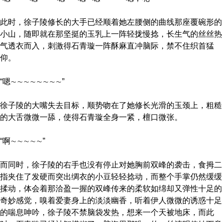
此时，徐子陵修长的大手已经顺着她左腰侧的曲线那座覆碗形的
小山，随即就在那坚挺的玉乳上一阵轻拢慢捻，长生气的丝丝热
气透衣而入，刺激得石青璇一阵酥麻直冲脑际，禁不住织首猛
仰。
“嗯∼∼∼∼∼∼∼∼”
徐子陵的大嘴失去目标，顺势吻在了她修长光滑的玉颈上，粗糙
的大舌微微一舔，使得石青璇全身一紧，檀口微张。
“啊∼∼∼∼∼”
而同时，徐子陵的右手也没有停止对她胸前双峰的袭击，食拇二
指夹住了发硬而突出绸衣的小豆轻轻捻动，而整个手掌仍然缓缓
揉动，体会着那洽盈一握的双峰传来的柔软如绵却又弹性十足的
奇妙感觉，嗅着爱妻身上的淡淡幽香，听着伊人微微的诱惑十足
的喘息呻吟，徐子陵不禁脑袋发热，想来一个天被地床，而此