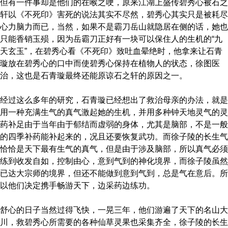
但有一件事却是他们的在喉之哽，原来江湖上盛传碧秀心被石之
轩以《不死印》害死的说法其实不尽然，碧秀心其实只是被耗尽
心力脑力而已，当然，如果不是霸刀岳山就隐居在侧的话，她也
只能香销玉殒，因为岳霸刀正好有一块可以保住人的生机的“九
天玄玉”，在碧秀心看《不死印》致吐血晕绝时，他拿来让石青
璇放在碧秀心的口中而使碧秀心保持在植物人的状态，徐图医
治，这也是石青璇最终还能原谅石之轩的原因之一。
经过这么多年的研究，石青璇已经想出了救治母亲的办法，就是
用一种充满生气的真气激起她的生机，并用多种钟天地灵气的灵
药补足由于当年由于郁结而虚弱的身体，尤其是脑部，不是一般
的四季补药能补起来的，况且还要恢复武功。而徐子陵的长生气
恰恰是天下最有生气的真气，但是由于涉及脑部，所以真气必须
练到收发自如，控制由心，意到气到的神化境界，而徐子陵虽然
已达大宗师的境界，但还不能做到意到气到，总是气在意后。所
以他们决定携手畅游天下，边采药边练功。
舒心的日子当然过得飞快，一晃三年，他们游遍了天下的名山大
川，救碧秀心所需要的各种仙草灵果也采集齐全，徐子陵的长生