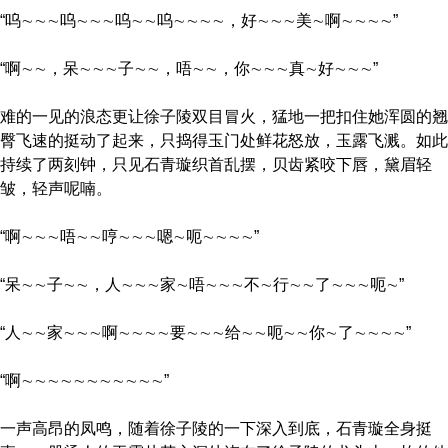
“呜∼∼∼呜∼∼∼呜∼∼呜∼∼∼∼，好∼∼∼美∼啊∼∼∼∼”
“啊∼∼，呆∼∼∼子∼∼，唔∼∼，你∼∼∼真∼好∼∼∼”
难的一见的浪态更让徐子陵双目冒火，猛地一把扣住她浑圆的翘
臀飞速的挺动了起来，只捣得玉门处鲜花怒放，玉露飞溅。如此
持续了两刻钟，只见石青璇织首乱摆，贝齿紧咬下唇，黛眉轻
皱，轻声呢喃。
“啊∼∼∼唔∼∼哼∼∼∼嗯∼呃∼∼∼∼”
“呆∼∼子∼∼，人∼∼∼家∼唔∼∼∼不∼行∼∼了∼∼∼呃∼”
“人∼∼家∼∼∼啊∼∼∼∼要∼∼∼给∼∼呃∼∼你∼了∼∼∼∼”
“啊∼∼∼∼∼∼∼∼∼∼∼”
一声高昂的凤鸣，随着徐子陵的一下深入到底，石青璇全身挺