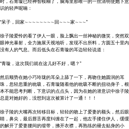
时，石青璇已经神智模糊了，脑海里那唯一的一丝清明使她下意
识的轻声呢喃：
“呆子，回家∼∼∼∼∼∼∼∼回∼∼∼家∼∼∼”
徐子陵爱怜的看了伊人一眼，脸上飘出一丝神秘的微笑，突然双
眼神光暴射，全力施展天视地听，发现不出所料，方圆五十里内
没有人的气息。而后低头在石青璇的耳边轻轻说道：
“青璇，这次我们就在这儿好不好，嗯？”
然后顺势在她小巧玲珑的耳朵上舔了一下，再吻住她圆润的耳
珠，忽轻忽重的吮吸，石青璇随着他的吮吸不断的扭动身子，根
本不能思考判断，下意识的点点头，因为在她的潜意识中徐子陵
总是对她好的，没想到这次被算计了一通！！！
徐子陵的大嘴再次转移目标，轻轻的吻上了爱妻的额头，然后眼
睛，鼻尖，最后唇舌再度纠缠在了一起，他左手搂住伊人，缓缓
的解开了爱妻腰间的缎带，拂开衣襟，再熟练的褪去贴身的小