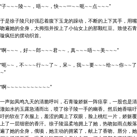
“子∼∼∼陵∼∼，唔∼∼，快∼∼一∼∼呃∼∼点∼∼∼”
于是徐子陵只好强忍着腹下玉龙的躁动，不断的上下其手，用嘴
吻遍她的全身，大拇指并按上了小仙女上的那颗红豆。致使石青
璇疯狂的摆动织首。
“啊∼∼∼，好∼∼郎∼∼∼君∼∼，真∼∼∼唔∼∼美∼∼∼”
“呃∼∼，不∼∼∼行∼∼了∼，呆∼，我∼∼要∼∼∼给∼∼你∼∼了
∼”
“啊∼∼∼∼∼∼∼∼∼∼∼”
一声如凤鸣九天的清脆呼叫，石青璇娇躯一阵痉挛，一股也是清
澈如水的玉露急涌而出，喷了徐子陵一手的幽香。然后她香喘吁
吁的软在了衣服上，羞涩的阖上了双眼，脸上桃红一片，娇躯覆
上了一层细密的香汗。徐子陵温柔地拥上了她，热吻如雨点般落
遍了她的全身，俄顷，她主动的拥紧了，献上了香吻。唇分，她