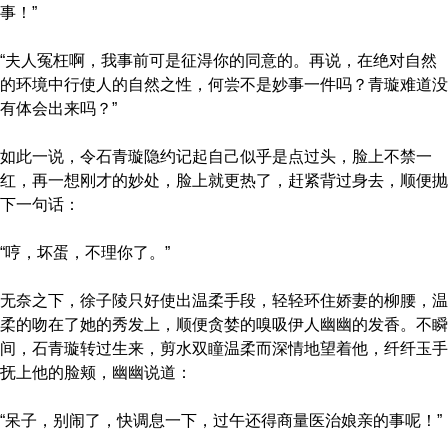
事！”
“夫人冤枉啊，我事前可是征淂你的同意的。再说，在绝对自然
的环境中行使人的自然之性，何尝不是妙事一件吗？青璇难道没
有体会出来吗？”
如此一说，令石青璇隐约记起自己似乎是点过头，脸上不禁一
红，再一想刚才的妙处，脸上就更热了，赶紧背过身去，顺便抛
下一句话：
“哼，坏蛋，不理你了。”
无奈之下，徐子陵只好使出温柔手段，轻轻环住娇妻的柳腰，温
柔的吻在了她的秀发上，顺便贪婪的嗅吸伊人幽幽的发香。不瞬
间，石青璇转过生来，剪水双瞳温柔而深情地望着他，纤纤玉手
抚上他的脸颊，幽幽说道：
“呆子，别闹了，快调息一下，过午还得商量医治娘亲的事呢！”