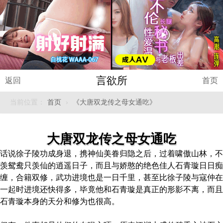
言欲所
返回
首页
当前位置：
首页
›
《大唐双龙传之母女通吃》
大唐双龙传之母女通吃
话说徐子陵功成身退，携神仙美眷归隐之后，过着啸傲山林，不
羡鸳鸯只羡仙的逍遥日子，而且与娇憨的绝色佳人石青璇日日痴
缠，合籍双修，武功进境也是一日千里，甚至比徐子陵与寇仲在
一起时进境还快得多，毕竟他和石青璇是真正的形影不离，而且
石青璇本身的天分和修为也很高。