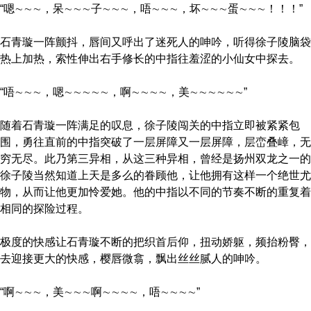
“嗯∼∼∼，呆∼∼∼子∼∼∼，唔∼∼∼，坏∼∼∼蛋∼∼∼！！！”
石青璇一阵颤抖，唇间又呼出了迷死人的呻吟，听得徐子陵脑袋
热上加热，索性伸出右手修长的中指往羞涩的小仙女中探去。
“唔∼∼∼，嗯∼∼∼∼∼，啊∼∼∼∼，美∼∼∼∼∼∼”
随着石青璇一阵满足的叹息，徐子陵闯关的中指立即被紧紧包
围，勇往直前的中指突破了一层屏障又一层屏障，层峦叠嶂，无
穷无尽。此乃第三异相，从这三种异相，曾经是扬州双龙之一的
徐子陵当然知道上天是多么的眷顾他，让他拥有这样一个绝世尤
物，从而让他更加怜爱她。他的中指以不同的节奏不断的重复着
相同的探险过程。
极度的快感让石青璇不断的把织首后仰，扭动娇躯，频抬粉臀，
去迎接更大的快感，樱唇微翕，飘出丝丝腻人的呻吟。
“啊∼∼∼，美∼∼∼啊∼∼∼∼，唔∼∼∼∼”