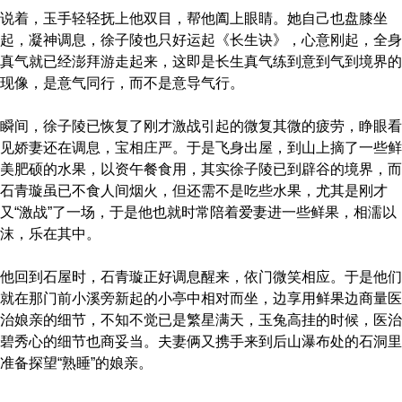
说着，玉手轻轻抚上他双目，帮他阖上眼睛。她自己也盘膝坐
起，凝神调息，徐子陵也只好运起《长生诀》，心意刚起，全身
真气就已经澎拜游走起来，这即是长生真气练到意到气到境界的
现像，是意气同行，而不是意导气行。
瞬间，徐子陵已恢复了刚才激战引起的微复其微的疲劳，睁眼看
见娇妻还在调息，宝相庄严。于是飞身出屋，到山上摘了一些鲜
美肥硕的水果，以资午餐食用，其实徐子陵已到辟谷的境界，而
石青璇虽已不食人间烟火，但还需不是吃些水果，尤其是刚才
又“激战”了一场，于是他也就时常陪着爱妻进一些鲜果，相濡以
沫，乐在其中。
他回到石屋时，石青璇正好调息醒来，依门微笑相应。于是他们
就在那门前小溪旁新起的小亭中相对而坐，边享用鲜果边商量医
治娘亲的细节，不知不觉已是繁星满天，玉兔高挂的时候，医治
碧秀心的细节也商妥当。夫妻俩又携手来到后山瀑布处的石洞里
准备探望“熟睡”的娘亲。