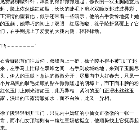
见爱妻柳腰纤纤，浑圆的臀部微微翘起，修长的一双玉腿随意屈
起，脸上依然嫣红如胭，长长的睫毛下剪水双瞳泛起波波异彩，
正深情的望着他，似乎还带着一些暗示，他的右手爱怜地抚上她
的玉颜，她乖巧的阖上了双眼，红唇微嘟，徐子陵赶紧覆上了它
们，右手则抚上了爱妻的大腿内侧，轻轻揉动。
“唔∼∼∼∼∼∼∼”
石青璇织首们往后仰，双峰向上一挺，徐子陵不得不被“顶”了起
来，左手马上忙碌在双峰之间，右手则攻城略地，来到了玉腿尽
头，伊人的玉腿下意识的微微分开，尽显内中大好春光，只见一
小片乌黑的耻毛柔顺的贴在微微隆起的阴埠上，而下面丰腴的粉
红色玉门上则光洁如玉，此乃异相，紧闭的玉门正浸出丝丝玉
露，浸出的玉露清澈如水，而不白浊，此又一异相。
徐子陵轻轻剥开玉门，只见内中嫣红的小仙女正微微的一张一
翕，而小仙女顶端则有一粒红豆嫣然挺立，他顺势找上它抚弄起
来。