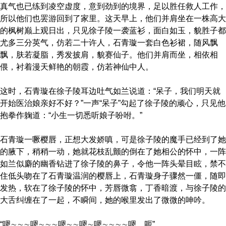
真气也已练到凌空虚度，意到劲到的境界，足以胜任救人工作，
所以他们也罢游回到了家里。这天早上，他们并肩坐在一株高大
的枫树巅上观日出，只见徐子陵一袭蓝衫，面白如玉，貌胜子都
尤多三分英气，仿若二十许人，石青璇一套白色衫裙，随风飘
飘，肤若凝脂，秀发披肩，貌赛仙子。他们并肩而坐，相依相
偎，衬着漫天鲜艳的朝霞，仿若神仙中人。
这时，石青璇在徐子陵耳边吐气如兰说道：“呆子，我们明天就
开始医治娘亲好不好？”一声“呆子”勾起了徐子陵的顽心，只见他
抱拳作躹道：“小生一切悉听娘子吩咐。”
石青璇一噘樱唇，正想大发娇嗔，可是徐子陵的魔手已经到了她
的腋下，稍稍一动，她就花枝乱颤的倒在了她相公的怀中，一阵
如兰似麝的幽香钻进了徐子陵的鼻子，令他一阵头晕目眩，禁不
住低头吻在了石青璇温润的樱唇上，石青璇身子骤然一僵，随即
发热，软在了徐子陵的怀中，芳唇微翕，丁香暗渡，与徐子陵的
大舌纠缠在了一起，不瞬间，她的喉里发出了微微的呻吟。
“嗯∼∼∼嗯∼∼∼嗯∼∼嗯∼嗯∼∼∼∼嗯，呃”