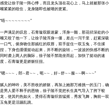
感觉让徐子陵一阵心悸，而且龙头顶在花心上，马上就被那张小
嘴紧紧的咬住，龙身随即也被咂的更紧。
“唔∼∼∼∼∼∼∼∼”
一声满足的叹息，石青璇双眼迷蒙，浑身一颤，那花径深处的小
嘴又咬了他一下，让徐子陵浑身一僵，差点一泻千里，赶紧深吸
一口气，俯身吻住那嫣红的双唇，双手捉住一双玉兔，不住揉
捏，下身也缓缓挺动起来，并不断的旋转，一波波的快感不断的
同时袭上两人的脑际，徐子陵不禁跪坐而起，加快了挺动的速
度，石青璇更是娇躯狂扭。
“嗯∼∼∼，郎∼君∼∼，呃∼∼，好∼舒∼∼服∼∼啊∼∼∼”
腻人的呻吟，美不胜收的娇躯，再加上她那万难挑一的玉门，确
是男人爱不释手的恩物，徐子陵不觉把长生真气导入了胯下蛟
龙，使其灼热如火，烫得石青璇织首猛摇，秀发飞舞，胸前一双
玉兔更是活蹦乱跳。