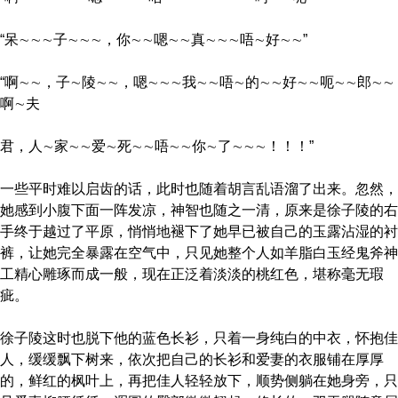
“呆∼∼∼子∼∼∼，你∼∼嗯∼∼真∼∼∼唔∼好∼∼”
“啊∼∼，子∼陵∼∼，嗯∼∼∼我∼∼唔∼的∼∼好∼∼呃∼∼郎∼∼
啊∼夫
君，人∼家∼∼爱∼死∼∼唔∼∼你∼了∼∼∼！！！”
一些平时难以启齿的话，此时也随着胡言乱语溜了出来。忽然，
她感到小腹下面一阵发凉，神智也随之一清，原来是徐子陵的右
手终于越过了平原，悄悄地褪下了她早已被自己的玉露沾湿的衬
裤，让她完全暴露在空气中，只见她整个人如羊脂白玉经鬼斧神
工精心雕琢而成一般，现在正泛着淡淡的桃红色，堪称毫无瑕
疵。
徐子陵这时也脱下他的蓝色长衫，只着一身纯白的中衣，怀抱佳
人，缓缓飘下树来，依次把自己的长衫和爱妻的衣服铺在厚厚
的，鲜红的枫叶上，再把佳人轻轻放下，顺势侧躺在她身旁，只