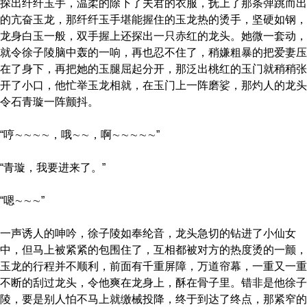
探出纤纤玉手，温柔的除下了夫君的衣服，抚上了那条弹跳而出
的亢奋玉龙，那纤纤玉手堪能握住的玉龙热的烫手，坚硬如钢，
龙身白玉一般，双手握上还探出一只赤红的龙头。她微一套动，
就令徐子陵脑中轰的一响，再也忍不住了，稍嫌粗暴的把爱妻压
在了身下，再把她的玉腿屈起分开，那泛出桃红的玉门就稍稍张
开了小口，他忙举玉龙相就，在玉门上一阵磨娑，那灼人的龙头
令石青璇一阵颤抖。
“哼∼∼∼∼，哦∼∼，啊∼∼∼∼∼”
“青璇，我要进来了。”
“嗯∼∼∼”
一声诱人的呻吟，徐子陵如奉纶音，龙头急切的钻进了小仙女
中，但马上被紧紧的包围住了，互相都被对方的热度烫的一颤，
玉龙的行程并不顺利，前面有千重屏障，万道帘幕，一重又一重
不断的刮过龙头，令他爽在龙身上，酥在骨子里。错非是他徐子
陵，要是别人怕不马上就缴械投降，终于到达了终点，那紧窄的