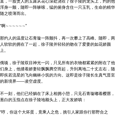
直，一股烫人的玉露从花心深处浇在了徐子陵的龙头上，灼的他
浑身一颤，随即一阵哆嗦，猛的俯身含住一只玉乳，生命的精华
随之喷薄而出。
“啊∼∼∼∼∼∼”
那灼人的温度让石青璇一阵颤抖，再一次攀上了高峰。随即，两
人软软的拥在了一起，徐子陵并轻轻的吻在了爱妻的如花娇颜
上。
俄顷，徐子陵双目神光一闪，只见所有的衣物都紧紧的附在了他
们身上，他搂着娇妻轻飘飘腾空而起，升到离地二十丈左右，随
即疾若流星的飞向幽林小筑的方向。这即是徐子陵长生真气晋至
的新境界——凌空虚度。
不一刻，他们已经躺在了床上相拥小憩，只见石青璇嘟着樱唇，
葱白的玉指点在徐子陵地额头上，正大发娇嗔：
“哼，你这个大坏蛋，竟乘人之危，挑引人家跟你行那野合之